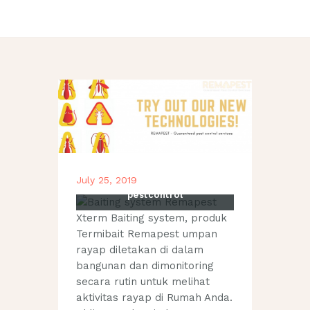
Koloni Rayap mempunyai
perilaku hidup saling
menyuapi (tropalaksis),
sehingga efek saling
membunuh tanpa disengaja
umpan akan masuk ke tubuh
rayap yang lainnya dan
akhirnya seluruh kolonnyai
July 25, 2019
akan mati. Panggil jasa
pestcontrol
Xterm Baiting system, produk
Termibait Remapest umpan
rayap diletakan di dalam
bangunan dan dimonitoring
secara rutin untuk melihat
aktivitas rayap di Rumah Anda.