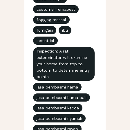
customer remapest
fogging massal
fumigasi
ibu
industrial
Inspection: A rat
exterminator will examine
your home from top to
bottom to determine entry
points
jasa pembasmi hama
jasa pembasmi hama bali
jasa pembasmi kecoa
jasa pembasmi nyamuk
jasa pembasmi rayap