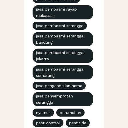
jasa pembasmi rayap
makassar
jasa pembasmi serangga
jasa pembasmi serangga
bandung
jasa pembasmi serangga
jakarta
jasa pembasmi serangga
semarang
jasa pengendalian hama
jasa penyemprotan
serangga
nyamuk
perumahan
pest control
pestisida