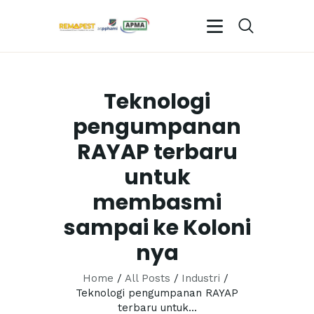
Teknologi
BERANDA
pengumpanan
PROFIL KAMI
RAYAP terbaru
LAYANAN KAMI
TESTIMONIALS
untuk
GALERI
membasmi
EVENTS
sampai ke Koloni
ENGLISH
nya
Home
All Posts
Industri
Teknologi pengumpanan RAYAP
terbaru untuk...