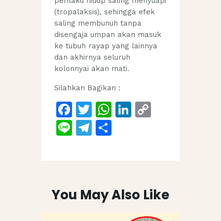
perilaku hidup saling menyuapi
(tropalaksis), sehingga efek
saling membunuh tanpa
disengaja umpan akan masuk
ke tubuh rayap yang lainnya
dan akhirnya seluruh
kolonnyai akan mati.
Silahkan Bagikan :
F
T
W
Li
C
a
w
h
n
o
Li
T
S
c
itt
at
k
p
n
el
h
e
er
s
e
y
e
e
ar
b
A
dI
Li
gr
e
o
p
n
n
a
You May Also Like
o
p
k
m
k