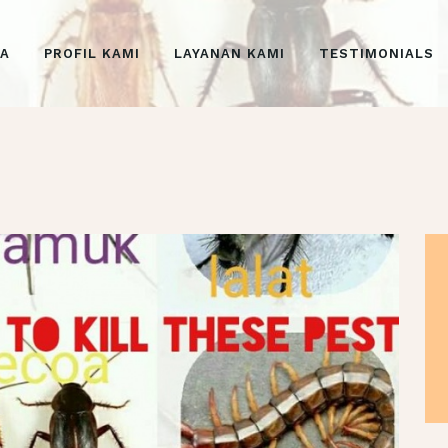
BERANDA
DA
PROFIL KAMI
LAYANAN KAMI
TESTIMONIALS
PROFIL KAMI
LAYANAN KAMI
TESTIMONIALS
GALERI
EVENTS
ENGLISH