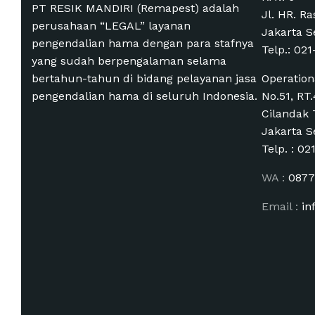
PT RESIK MANDIRI (Remapest) adalah
Jl. HR. R
perusahaan “LEGAL” layanan
Jakarta S
pengendalian hama dengan para stafnya
Telp.:
021
yang sudah berpengalaman selama
bertahun-tahun di bidang pelayanan jasa
Operationa
pengendalian hama di seluruh Indonesia.
No.51, RT
Cilandak 
Jakarta S
Telp. :
02
WA :
0877
Email :
in