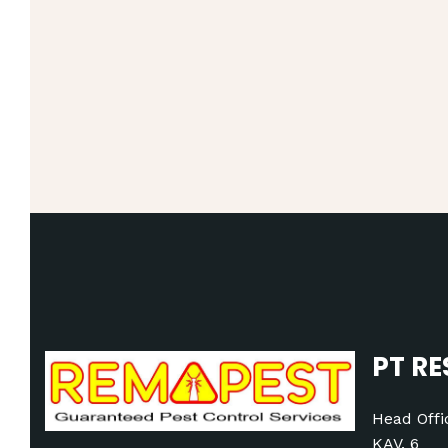
PT RE
Head Offi
KAV. 6