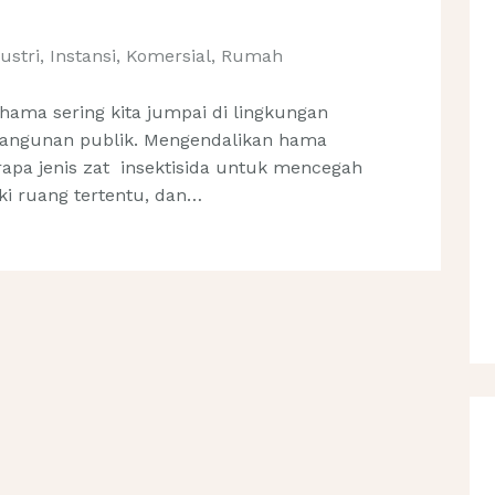
ustri
,
Instansi
,
Komersial
,
Rumah
ama sering kita jumpai di lingkungan
bangunan publik. Mengendalikan hama
pa jenis zat insektisida untuk mencegah
i ruang tertentu, dan…