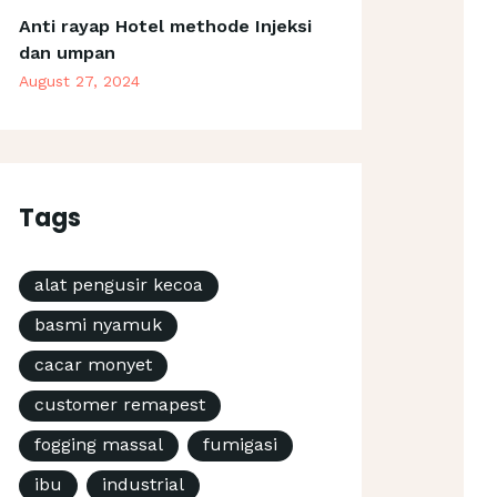
Anti rayap Hotel methode Injeksi
dan umpan
August 27, 2024
Tags
alat pengusir kecoa
basmi nyamuk
cacar monyet
customer remapest
fogging massal
fumigasi
ibu
industrial