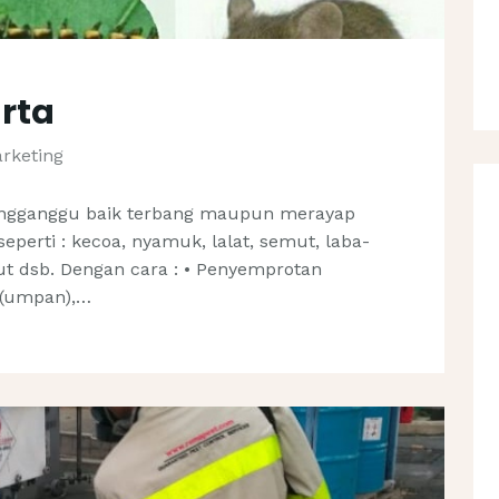
arta
rketing
engganggu baik terbang maupun merayap
eperti : kecoa, nyamuk, lalat, semut, laba-
ut dsb. Dengan cara : • Penyemprotan
t (umpan),…