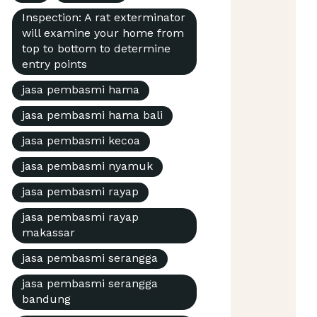
Inspection: A rat exterminator
will examine your home from
top to bottom to determine
entry points
jasa pembasmi hama
jasa pembasmi hama bali
jasa pembasmi kecoa
jasa pembasmi nyamuk
jasa pembasmi rayap
jasa pembasmi rayap
makassar
jasa pembasmi serangga
jasa pembasmi serangga
bandung