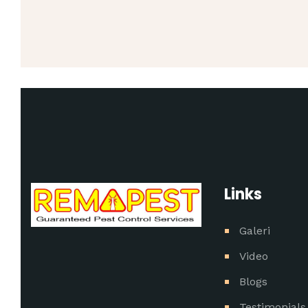
Links
Galeri
Video
Blogs
Testimonials