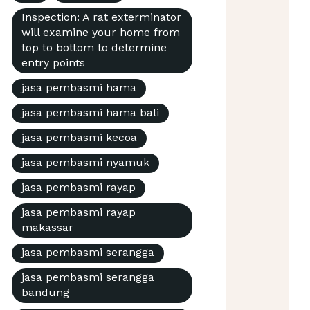
Inspection: A rat exterminator
will examine your home from
top to bottom to determine
entry points
jasa pembasmi hama
jasa pembasmi hama bali
jasa pembasmi kecoa
jasa pembasmi nyamuk
jasa pembasmi rayap
jasa pembasmi rayap
makassar
jasa pembasmi serangga
jasa pembasmi serangga
bandung