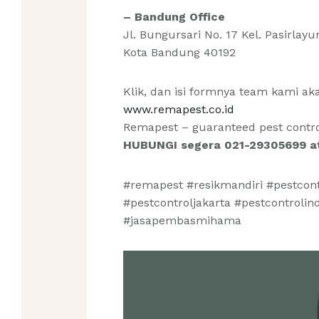
– Bandung Office
Jl. Bungursari No. 17 Kel. Pasirlay
Kota Bandung 40192
Klik, dan isi formnya team kami a
www.remapest.co.id
Remapest – guaranteed pest control
HUBUNGI segera 021-29305699 
#remapest #resikmandiri #pestcon
#pestcontroljakarta #pestcontroli
#jasapembasmihama