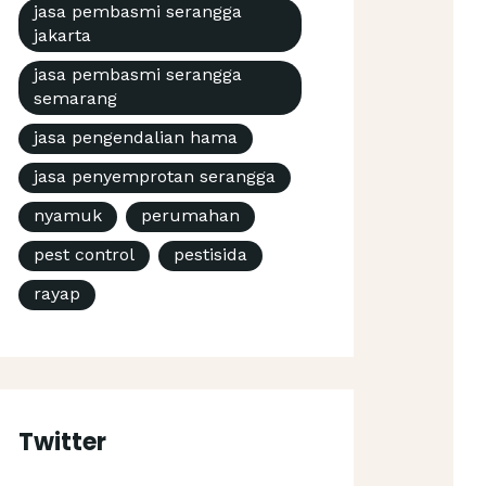
jasa pembasmi serangga
jakarta
jasa pembasmi serangga
semarang
jasa pengendalian hama
jasa penyemprotan serangga
nyamuk
perumahan
pest control
pestisida
rayap
Twitter