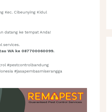
ung Kec. Cibeunying Kidul
kan datang ke tempat Anda!
 services.
atau WA ke 087700060099.
trol #pestcontrolbandung
ndonesia #jasapembasmiserangga