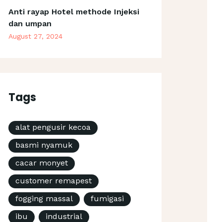
Anti rayap Hotel methode Injeksi
dan umpan
August 27, 2024
Tags
alat pengusir kecoa
basmi nyamuk
cacar monyet
customer remapest
fogging massal
fumigasi
ibu
industrial